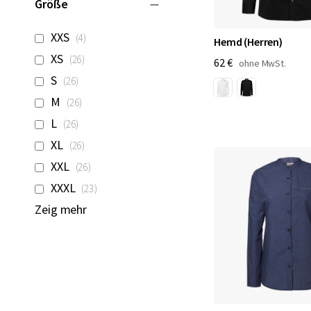
Größe
Artikel
XXS
4
Hemd (Herren)
Artikel
XS
26
62 €
Artikel
S
26
Artikel
M
26
Artikel
L
26
Artikel
XL
26
Artikel
XXL
26
Artikel
XXXL
23
Zeig mehr