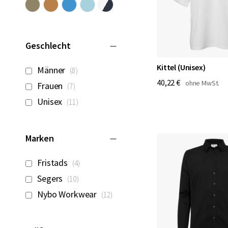
Geschlecht
Kittel (Unisex)
Artikel
Männer
8
40,22 €
Artikel
Frauen
7
Artikel
Unisex
11
Marken
Artikel
Fristads
4
Artikel
Segers
10
Artikel
Nybo Workwear
12