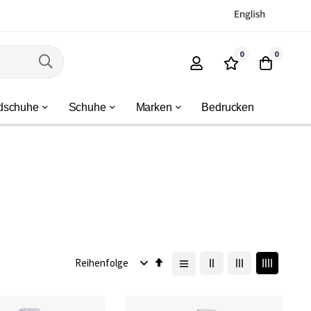
0
0
dschuhe
Schuhe
Marken
Bedrucken
Absteigend
sortieren