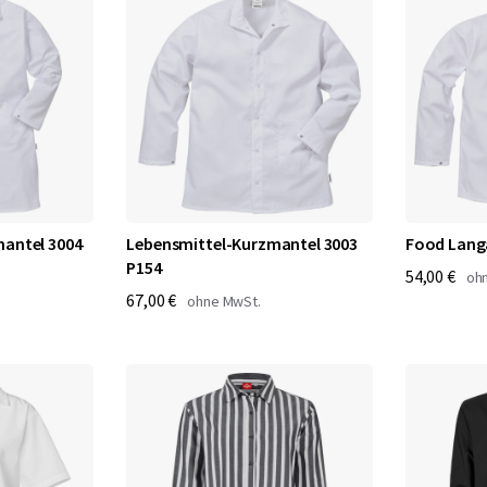
antel 3004
Lebensmittel-Kurzmantel 3003
Food Lang
P154
54,00 €
67,00 €