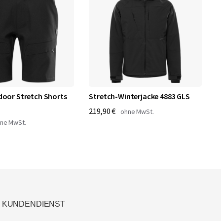
door Stretch Shorts
Stretch-Winterjacke 4883 GLS
P
S
219,90 €
1
KUNDENDIENST