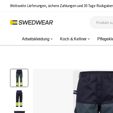
Weltweite Lieferungen, sichere Zahlungen und 30 Tage Rückgaber
Arbeitskleidung
Koch & Kellner
Pflegekl
Zum
Ende
der
Bildgalerie
springen