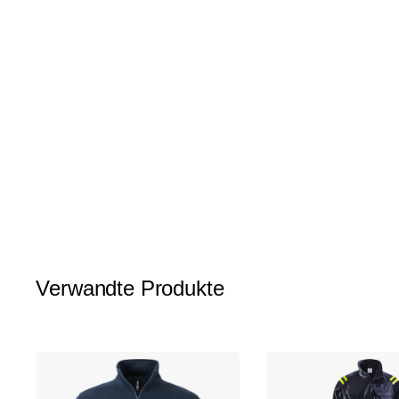
Bildgalerie
springen
Verwandte Produkte