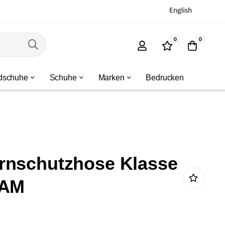
0
0
dschuhe
Schuhe
Marken
Bedrucken
rnschutzhose Klasse
LAM