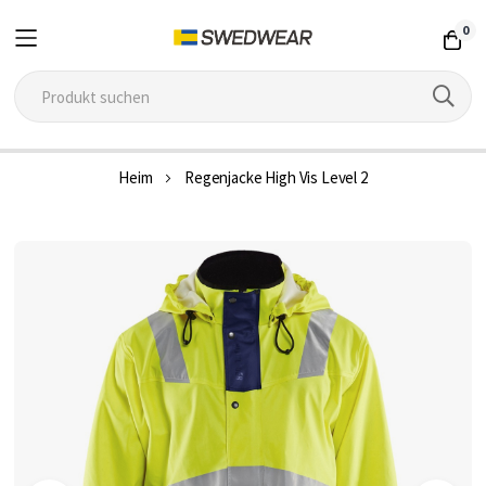
0
Zum
Heim
Regenjacke High Vis Level 2
Inhalt
springen
Zum
Ende
der
Bildgalerie
springen