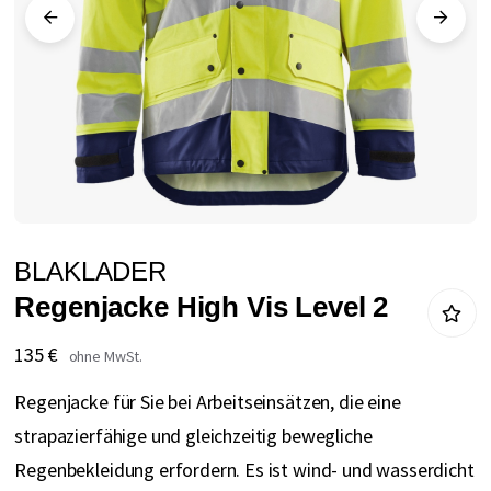
Zum
BLAKLADER
Anfang
Regenjacke High Vis Level 2
der
Bildgalerie
135 €
springen
Regenjacke für Sie bei Arbeitseinsätzen, die eine
strapazierfähige und gleichzeitig bewegliche
Regenbekleidung erfordern. Es ist wind- und wasserdicht